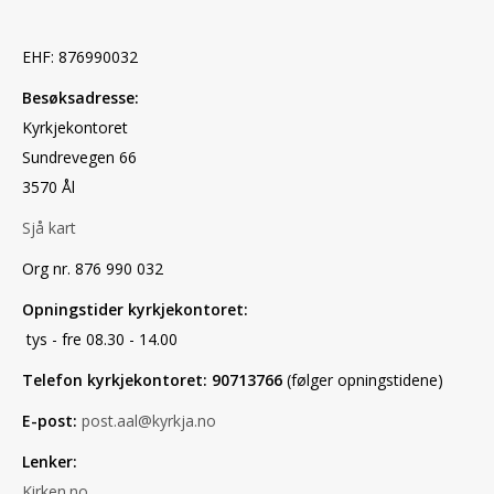
EHF: 876990032
Besøksadresse:
Kyrkjekontoret
Sundrevegen 66
3570 Ål
Sjå kart
Org nr. 876 990 032
Opningstider kyrkjekontoret:
tys - fre 08.30 - 14.00
Telefon kyrkjekontoret: 90713766
(følger opningstidene)
E-post:
post.aal@kyrkja.no
Lenker:
Kirken.no