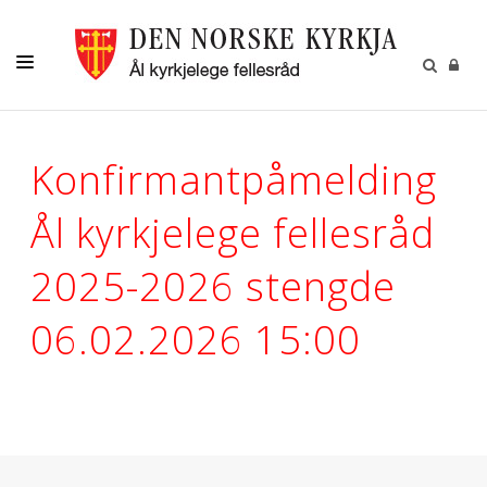
LIVETS GANG
Konfirmantpåmelding
KYRKJENE
Ål kyrkjelege fellesråd
BARN OG UNGDOM
DIAKONI
2025-2026 stengde
KYRKJEBLADET
06.02.2026 15:00
RÅD OG UTVALG
KONTAKT