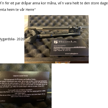
l`n fer eit par dråpar anna kor måna, vil`n vara heilt te den store da
henta heim te vår Herre"
Øygardslia- 2020