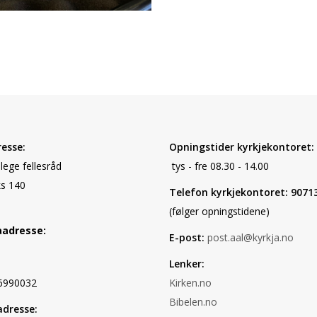
esse:
Opningstider kyrkjekontoret:
elege fellesråd
tys - fre 08.30 - 14.00
s 140
Telefon kyrkjekontoret: 9071
(følger opningstidene)
aadresse:
E-post:
post.aal@kyrkja.no
Lenker:
6990032
Kirken.no
Bibelen.no
dresse: