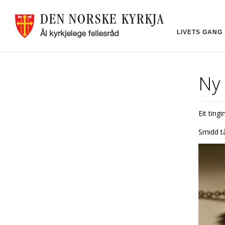
LIVETS GANG
Ny 
Eit ting
Smidd tå