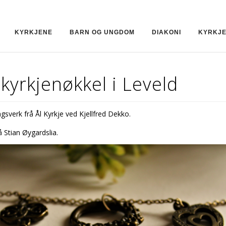
KYRKJENE
BARN OG UNGDOM
DIAKONI
KYRKJ
kyrkjenøkkel i Leveld
ingsverk frå Ål Kyrkje ved Kjellfred Dekko.
 Stian Øygardslia.