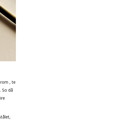
erom , te
. So då
ire
tålet,