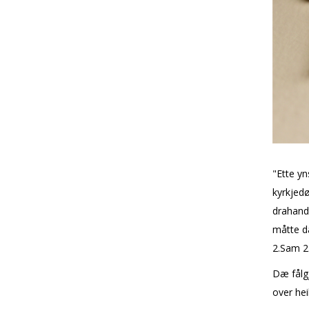
"Ette yn
kyrkjedø
drahandt
måtte dæ
2.Sam 2
Dæ fålgj
over heil