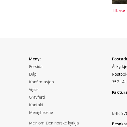
Tilbake
Meny:
Postadr
Forsida
Ål kyrkj
Dåp
Postbok
Konfirmasjon
3571 Ål
Vigsel
Faktur
Gravferd
Kontakt
Menighetene
EHF: 87
Meir om Den norske kyrkja
Besøksa