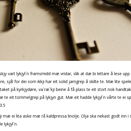
skjy vart lykjyl`n framsmidd mæ vridar, slik at dæ bi lettare å lese upp
re, sjål for dei som ikkji har eit solid jarngrep å skilte te. Mæ lite spel
aket på kyrkjydøre, va`ræ`kji beine å få plass te eit stort nok handtak
 te eit tommelgrep på lykjyn gut. Mæ eit hadde lykjyl`n vårte te ei sp
3.5
i mæ ei lita flaske mæ rå kaldpressa linolje. Olja ska nekast godt inn i s
e lykjyl`n.