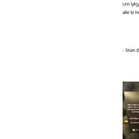
Um lykjy
alle bi 
- Stian 