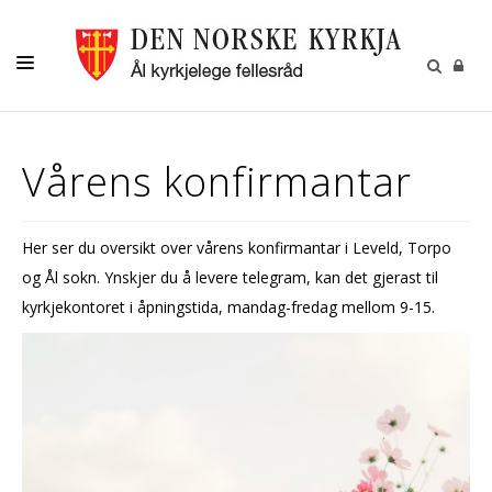
LIVETS GANG
Vårens konfirmantar
KYRKJENE
BARN OG UNGDOM
Her ser du oversikt over vårens konfirmantar i Leveld, Torpo
DIAKONI
og Ål sokn. Ynskjer du å levere telegram, kan det gjerast til
KYRKJEBLADET
kyrkjekontoret i åpningstida, mandag-fredag mellom 9-15.
RÅD OG UTVALG
KONTAKT