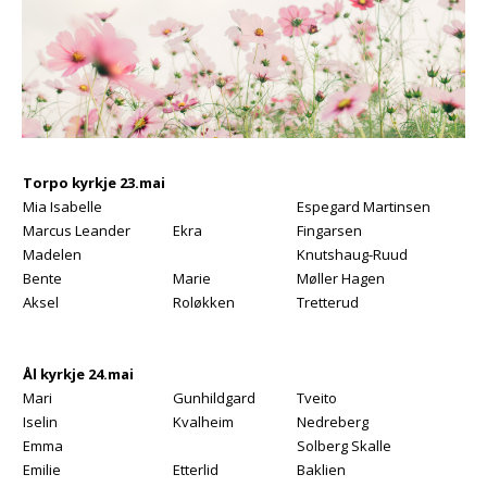
Torpo kyrkje 23.mai
Mia Isabelle
Espegard Martinsen
Marcus Leander
Ekra
Fingarsen
Madelen
Knutshaug-Ruud
Bente
Marie
Møller Hagen
Aksel
Roløkken
Tretterud
Ål kyrkje 24.mai
Mari
Gunhildgard
Tveito
Iselin
Kvalheim
Nedreberg
Emma
Solberg Skalle
Emilie
Etterlid
Baklien