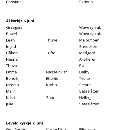
Christine
Skrindo
Ål kyrkje 6.juni
Grzegorz
Wawrzyniak
Pawel
Wawrzyniak
Leah
Thune
Majormoen
Ingrid
Sandelien
Håkon
Tufto
Medgard
Hesna
Al-Shereifi
Thuva
Bø
Emma
Nasselqvist
Dalby
Bendik
Etterlid
Tveito
Neema
Krohn
Sævre
Malin
Sataslåtten
Kristi
Saue
Helling
Julie
Sataslåtten
Leveld kyrkje 7.juni
Oda Amalie
Vesleslåtta
Ellingsen