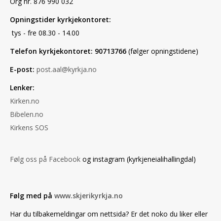
Org nr. 876 990 032
Opningstider kyrkjekontoret:
tys - fre 08.30 - 14.00
Telefon kyrkjekontoret: 90713766
(følger opningstidene)
E-post:
post.aal@kyrkja.no
Lenker:
Kirken.no
Bibelen.no
Kirkens SOS
Følg oss på Facebook
og instagram (kyrkjeneialihallingdal)
Følg med på
www.skjerikyrkja.no
Har du tilbakemeldingar om nettsida? Er det noko du liker eller