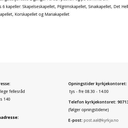
es 6 kapeller: Skapelseskapellet, Pilgrimskapellet, Sinaikapellet, Det Hel
apellet, Korskapellet og Mariakapellet
esse:
Opningstider kyrkjekontoret:
elege fellesråd
tys - fre 08.30 - 14.00
s 140
Telefon kyrkjekontoret: 9071
(følger opningstidene)
aadresse:
E-post:
post.aal@kyrkja.no