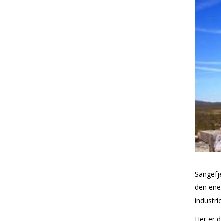
Sangefje
den enes
industri
Her er d