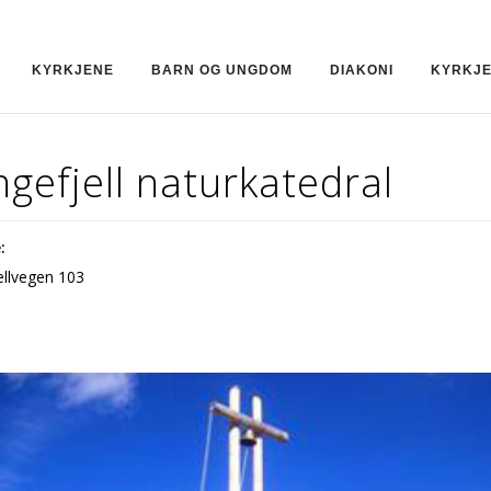
KYRKJENE
BARN OG UNGDOM
DIAKONI
KYRKJ
gefjell naturkatedral
:
ellvegen 103