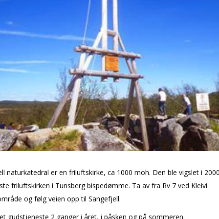
ll naturkatedral er en friluftskirke, ca 1000 moh. Den ble vigslet i 200
te friluftskirken i Tunsberg bispedømme. Ta av fra Rv 7 ved Kleivi
område og følg veien opp til Sangefjell.
et gudstjeneste 2 ganger i året, i påsken og på sommeren.