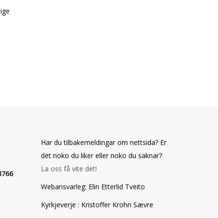
lige
Har du tilbakemeldingar om nettsida? Er
det noko du liker eller noko du saknar?
La oss få vite det!
3766
Webansvarleg: Elin Etterlid Tveito
Kyrkjeverje : Kristoffer Krohn Sævre