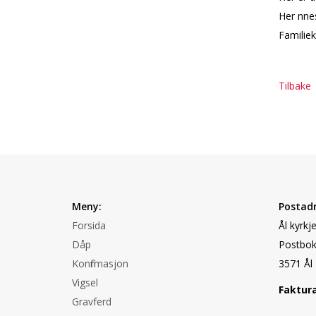
Her finn
Familiek
Tilbake
Meny:
Postadr
Forsida
Ål kyrkj
Dåp
Postbok
Konfirmasjon
3571 Ål
Vigsel
Faktur
Gravferd