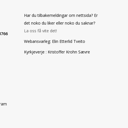
Har du tilbakemeldingar om nettsida? Er
det noko du liker eller noko du saknar?
La oss få vite det!
3766
Webansvarleg: Elin Etterlid Tveito
Kyrkjeverje : Kristoffer Krohn Sævre
gram