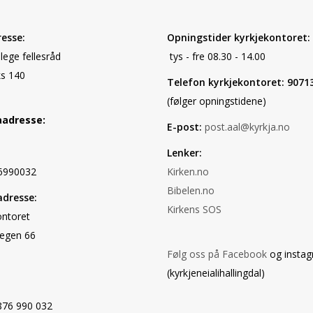
esse:
Opningstider kyrkjekontoret:
elege fellesråd
tys - fre 08.30 - 14.00
s 140
Telefon kyrkjekontoret: 9071
(følger opningstidene)
aadresse:
E-post:
post.aal@kyrkja.no
Lenker:
6990032
Kirken.no
Bibelen.no
dresse:
Kirkens SOS
ontoret
egen 66
Følg oss på Facebook
og insta
(kyrkjeneialihallingdal)
 876 990 032