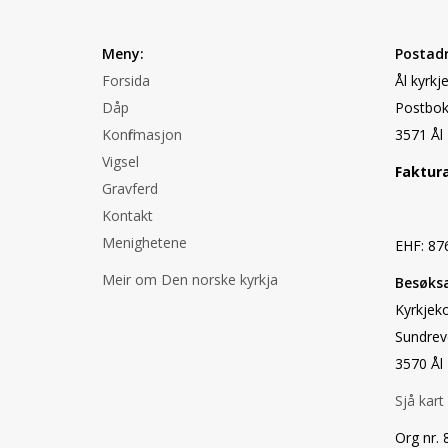
Meny:
Postadr
Forsida
Ål kyrkj
Dåp
Postbok
Konfirmasjon
3571 Ål
Vigsel
Faktur
Gravferd
Kontakt
Menighetene
EHF: 87
Meir om Den norske kyrkja
Besøksa
Kyrkjek
Sundrev
3570 Ål
Sjå kart
Org nr.