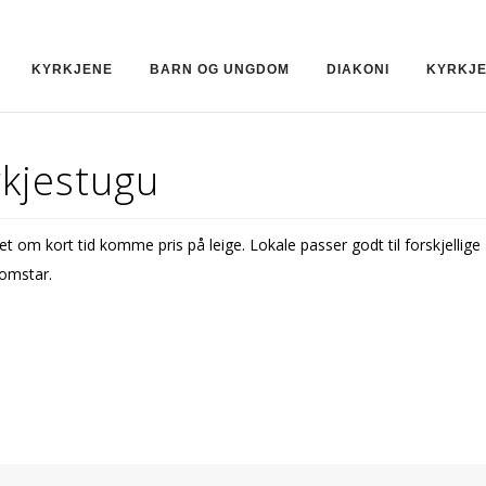
KYRKJENE
BARN OG UNGDOM
DIAKONI
KYRKJ
rkjestugu
det om kort tid komme pris på leige. Lokale passer godt til forskjellige
omstar.